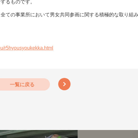
介するものです。
、全ての事業所において男女共同参画に関する積極的な取り組
hou/r5hyousyoukekka.html
一覧に戻る