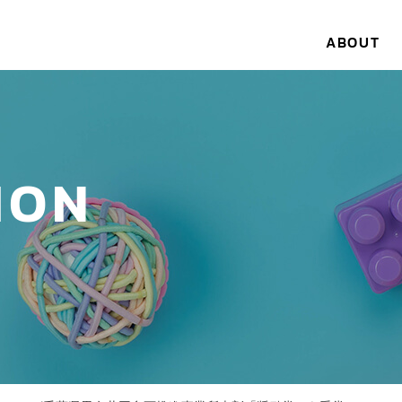
ABOUT
ION