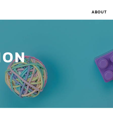
ABOUT
ION