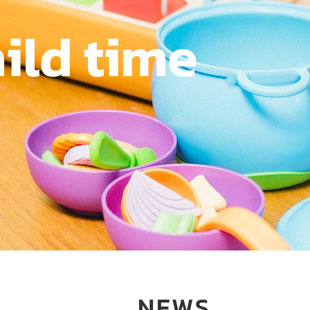
ild time
NEWS