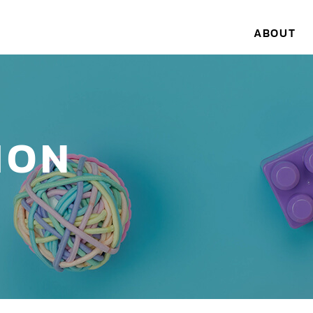
ABOUT
ION