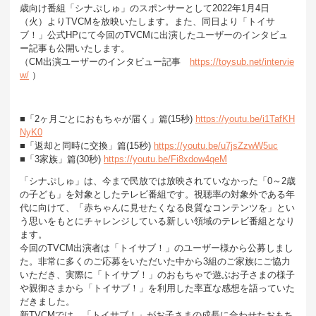
歳向け番組「シナぷしゅ」のスポンサーとして2022年1月4日
（火）よりTVCMを放映いたします。また、同日より「トイサ
ブ！」公式HPにて今回のTVCMに出演したユーザーのインタビュ
ー記事も公開いたします。
（CM出演ユーザーのインタビュー記事
https://toysub.net/intervie
w/
）
■「2ヶ月ごとにおもちゃが届く」篇(15秒)
https://youtu.be/i1TafKH
NyK0
■「返却と同時に交換」篇(15秒)
https://youtu.be/u7jsZzwW5uc
■「3家族」篇(30秒)
https://youtu.be/Fi8xdow4qeM
「シナぷしゅ」は、今まで民放では放映されていなかった「0～2歳
の子ども」を対象としたテレビ番組です。視聴率の対象外である年
代に向けて、「赤ちゃんに見せたくなる良質なコンテンツを」とい
う思いをもとにチャレンジしている新しい領域のテレビ番組となり
ます。
今回のTVCM出演者は「トイサブ！」のユーザー様から公募しまし
た。非常に多くのご応募をいただいた中から3組のご家族にご協力
いただき、実際に「トイサブ！」のおもちゃで遊ぶお子さまの様子
や親御さまから「トイサブ！」を利用した率直な感想を語っていた
だきました。
新TVCMでは、「トイサブ！」がお子さまの成長に合わせたおもち