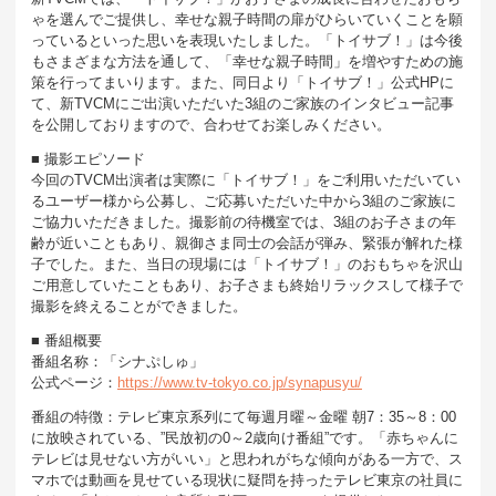
ゃを選んでご提供し、幸せな親子時間の扉がひらいていくことを願
っているといった思いを表現いたしました。「トイサブ！」は今後
もさまざまな方法を通して、「幸せな親子時間」を増やすための施
策を行ってまいります。また、同日より「トイサブ！」公式HPに
て、新TVCMにご出演いただいた3組のご家族のインタビュー記事
を公開しておりますので、合わせてお楽しみください。
■ 撮影エピソード
今回のTVCM出演者は実際に「トイサブ！」をご利用いただいてい
るユーザー様から公募し、ご応募いただいた中から3組のご家族に
ご協力いただきました。撮影前の待機室では、3組のお子さまの年
齢が近いこともあり、親御さま同士の会話が弾み、緊張が解れた様
子でした。また、当日の現場には「トイサブ！」のおもちゃを沢山
ご用意していたこともあり、お子さまも終始リラックスして様子で
撮影を終えることができました。
■ 番組概要
番組名称：「シナぷしゅ」
公式ページ：
https://www.tv-tokyo.co.jp/synapusyu/
番組の特徴：テレビ東京系列にて毎週月曜～金曜 朝7：35～8：00
に放映されている、”民放初の0～2歳向け番組”です。「赤ちゃんに
テレビは見せない方がいい」と思われがちな傾向がある一方で、ス
マホでは動画を見せている現状に疑問を持ったテレビ東京の社員に